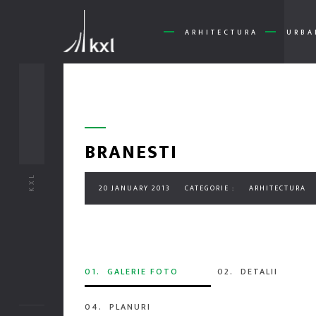
ARHITECTURA
URBA
BRANESTI
KXL
20 JANUARY 2013
CATEGORIE :
ARHITECTURA
01.
GALERIE FOTO
02.
DETALII
04.
PLANURI