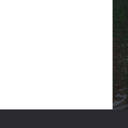
EMAIL :
OFFICE@KXL.RO
ADRESA :
6TH AV. NICOLAE CAPSA ST.
CONTACTEAZA-NE