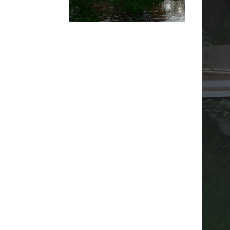
01
CONTACT
u
TELEFON :
+40 752 241 750