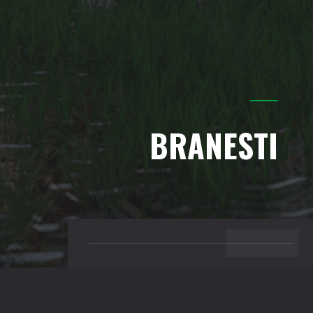
cele mai noi si interesante proiecte la care lucram.
TRIMITE
BRANESTI
SUS IN PAGINA