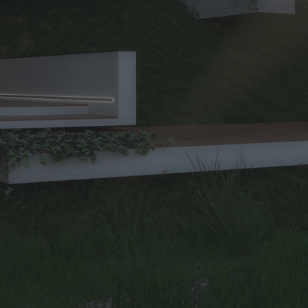
.
02.
NEWSLETTER
Aboneaza-te la newsletterul KXL pentru a putea fi la curent cu